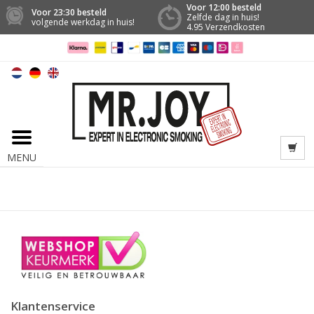
Voor 12:00 besteld
Voor 23:30 besteld
Zelfde dag in huis!
volgende werkdag in huis!
4.95 Verzendkosten
MENU
Klantenservice