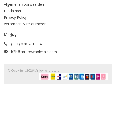
Algemene voorwaarden
Disclaimer
Privacy Policy
Verzenden & retourneren
Mr-Joy
(+31) 020 261 5648
b2b@mr-joywholesale.com
© Copyright 2026 Mr-Joy wholesale