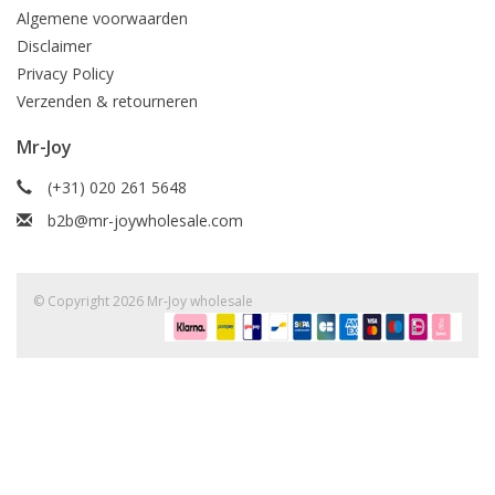
Algemene voorwaarden
Disclaimer
Privacy Policy
Verzenden & retourneren
Mr-Joy
(+31) 020 261 5648
b2b@mr-joywholesale.com
© Copyright 2026 Mr-Joy wholesale