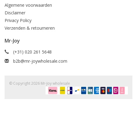
Algemene voorwaarden
Disclaimer
Privacy Policy
Verzenden & retourneren
Mr-Joy
(+31) 020 261 5648
b2b@mr-joywholesale.com
© Copyright 2026 Mr-Joy wholesale