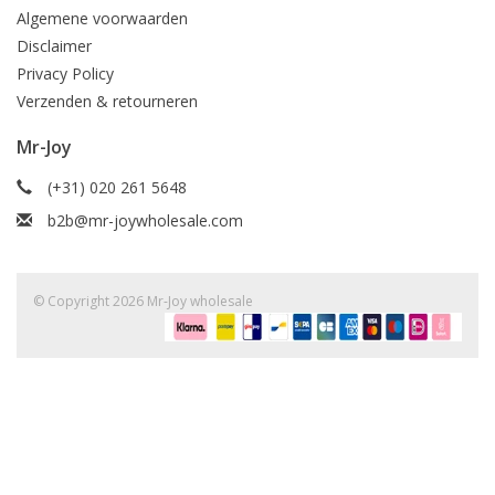
Algemene voorwaarden
Disclaimer
Privacy Policy
Verzenden & retourneren
Mr-Joy
(+31) 020 261 5648
b2b@mr-joywholesale.com
© Copyright 2026 Mr-Joy wholesale