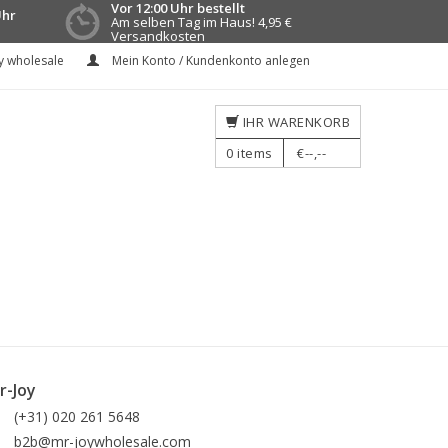
Vor 12:00 Uhr bestellt
Uhr
Am selben Tag im Haus!
4,95 €
Versandkosten
y wholesale
Mein Konto / Kundenkonto anlegen
IHR WARENKORB
0
items
€--,--
r-Joy
(+31) 020 261 5648
b2b@mr-joywholesale.com