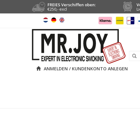
FREIES Verschiffen oben:
V
€250,- excl
L
ANMELDEN / KUNDENKONTO ANLEGEN