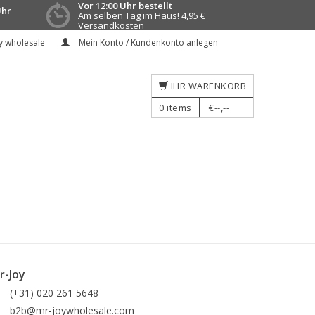
Vor 12:00 Uhr bestellt
Uhr
Am selben Tag im Haus!
4,95 €
Versandkosten
y wholesale
Mein Konto / Kundenkonto anlegen
IHR WARENKORB
0
items
€--,--
r-Joy
(+31) 020 261 5648
b2b@mr-joywholesale.com