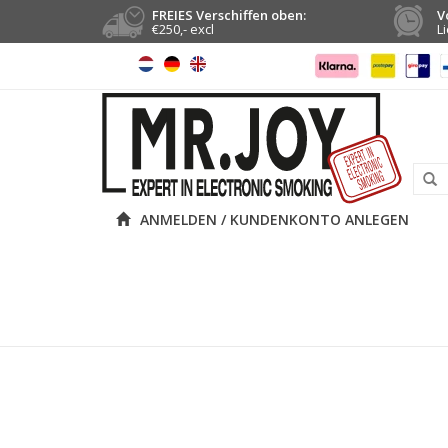
FREIES Verschiffen oben:
V
€250,- excl
L
ANMELDEN / KUNDENKONTO ANLEGEN